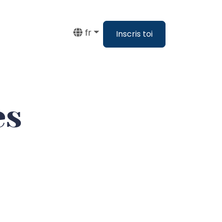
fr
Inscris toi
es