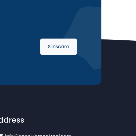
S'inscrire
ddress